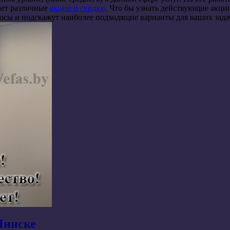
гает различные
акции и скидки
. Что бы узнать действующие акци
росы и подскажут наиболее подходящие варианты для ваших зада
Минске