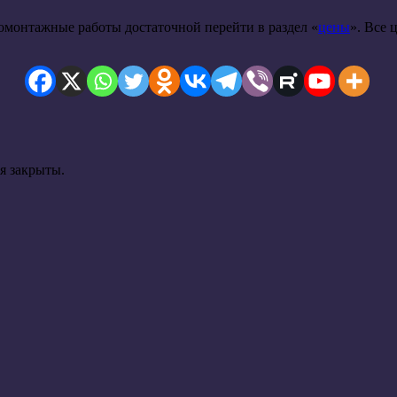
ромонтажные работы достаточной перейти в раздел «
цены
». Все 
я закрыты.