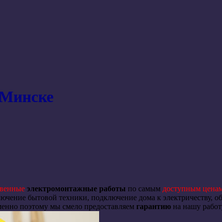
 Минске
твенные
электромонтажные работы
по самым
доступным цена
ючение бытовой техники, подключение дома к электричеству, о
Именно поэтому мы смело предоставляем
гарантию
на нашу работ