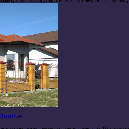
о факту получается другая. Причем практически всегда в большу
 Минске
пном уровне, (ниже среднего) в данной сфере услуг. На все раб