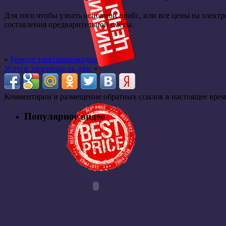
Для того чтобы узнать основной прайс, или все цены на элект
составления предварительной сметы.
«
Ремонт электропроводки
Услуги электрика на даче
»
Комментарии и размещение обратных ссылок в настоящее врем
Популярное видео