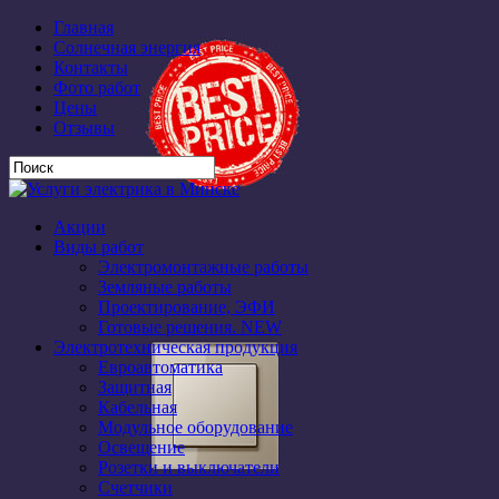
Главная
Солнечная энергия
Контакты
Фото работ
Цены
Отзывы
Акции
Виды работ
Электромонтажные работы
Земляные работы
Проектирование, ЭФИ
Готовые решения. NEW
Электротехническая продукция
Евроавтоматика
Защитная
Кабельная
Модульное оборудование
Освещение
Розетки и выключатели
Счетчики