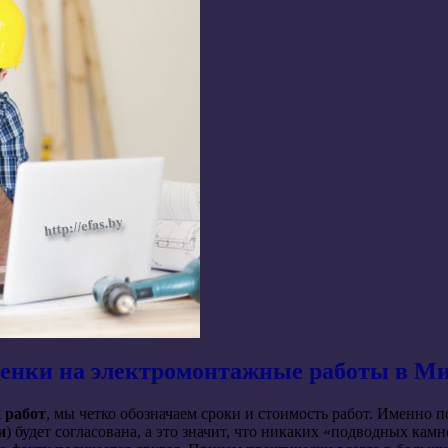
енки на электромонтажные работы в М
 работ
, мы четко обозначаем сроки и стоимость работ. Именно п
и
) будет согласована, а это значит, что никаких «подводных ка