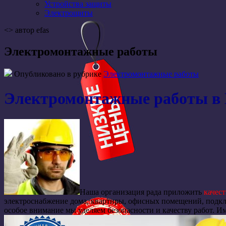
Устройства защиты
Электрощиты
<> автор efas
Электромонтажные работы
Опубликовано в рубрике
Электромонтажные работы
Электромонтажные работы в
Наша организация рада приложить
качес
электроснабжение дома, квартиры, офисных помещений, подкл
особое внимание мы уделяем безопасности и качеству работ. 