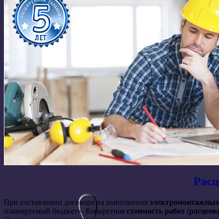
Расц
При составлении договора на выполнения
электромонтажных
планируемый бюджет». Конкретная
стоимость работ
(
расценк