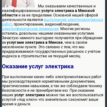
Мы оказываем качественные и
квалифицированные
услуги электрика в Минской
области
и за ее пределами. Основной нашей сферой
деятельности является
выполнение электромонтажных
работ
, проектирование, видеонаблюдение,
электрофизические измерения
.
Многие регионы
остались довольны нашими оказанными услугами.
Зачастую намного выгоднее получается при обращении
за
услугами электрика в Минске
, чем в своём
населённом пункте. Это связано с тем, что мы
придерживаемся государственных расценок с учётом
индекса в строительстве на текущий месяц.
Оказание услуг электрика
При выполнении каких-либо электромонтажных работ
мы руководствуемся нормативными документами,
практическими навыками, а так же соблюдаем технику
безопасности и не пренебрегаем ею. При оказании
наших
услуг электрика
можно так же воспользоваться
услугой «под ключ» что значительно сэкономит ваше
время и деньги.